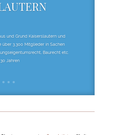
SLAUTERN
aus und Grund Kaiserslautern und
über 3.300 Mitglieder in Sachen
ungseigentumsrecht, Baurecht etc.
 30 Jahren