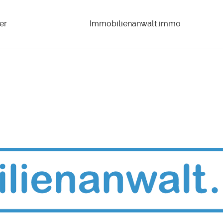
er
Immobilienanwalt.immo