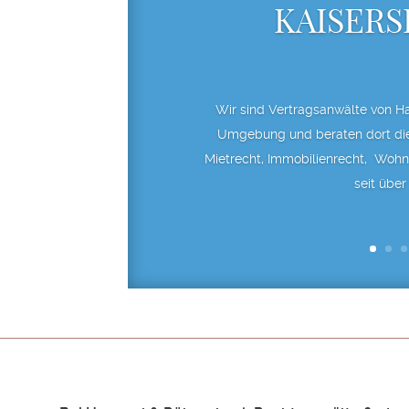
KAISER
Wir sind Vertragsanwälte von H
Umgebung und beraten dort die 
Mietrecht, Immobilienrecht, Wohn
seit über