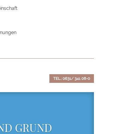
nschaft
dnungen
TEL.: 0631/ 341 08-0
UND GRUND